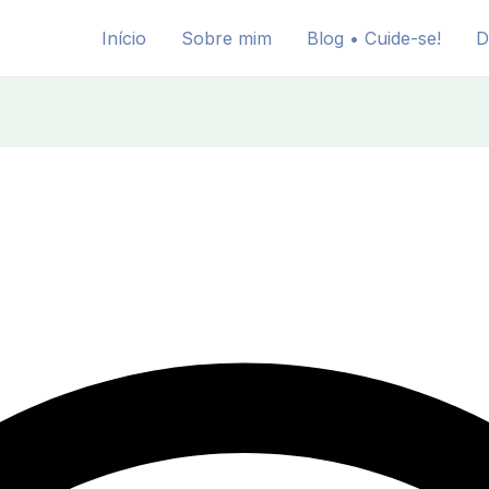
Início
Sobre mim
Blog • Cuide-se!
D