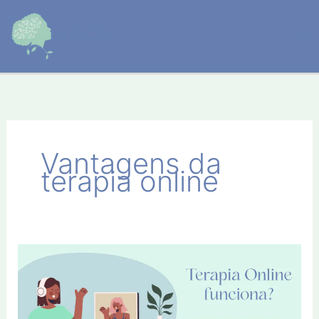
Ir
para
o
conteúdo
Vantagens da
terapia online
A
Terapia
Online
funciona?