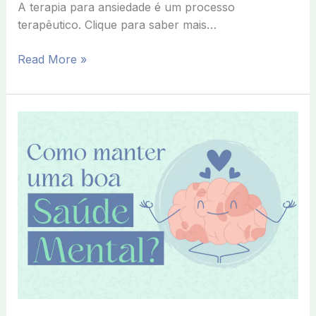
A terapia para ansiedade é um processo
terapêutico. Clique para saber mais…
Read More »
A
Saúde
Mental
e
sua
Importância