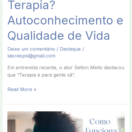
Terapia?
Autoconhecimento e
Qualidade de Vida
Deixe um comentário
/
Destaque
/
laisreispsi@gmail.com
Em entrevista recente, o ator Selton Mello destacou
que “Terapia é para gente sã”.
Read More »
Como
Funciona
a