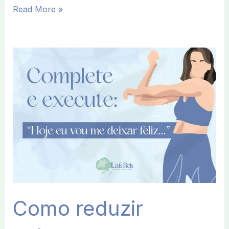
Read More »
Como
reduzir
estresse
e
ansiedade
no
dia
a
dia?
Como reduzir