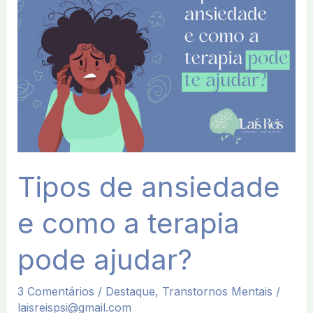
ansiedade
e
como
a
terapia
pode
ajudar?
Tipos de ansiedade
e como a terapia
pode ajudar?
3 Comentários
/
Destaque
,
Transtornos Mentais
/
laisreispsi@gmail.com