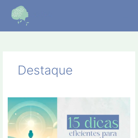
Ir
para
o
conteúdo
Destaque
15
Dicas
eficientes
para
controlar