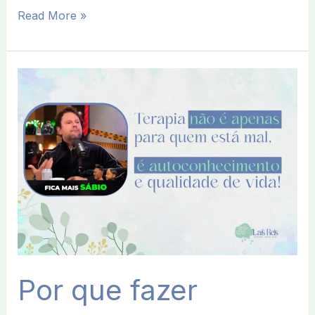
Read More »
Por
que
fazer
Terapia?
Autoconhecimento
e
Qualidade
de
Vida
Por que fazer