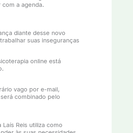
ar com a agenda.
iança diante desse novo
trabalhar suas inseguranças
icoterapia online está
o.
ário vago por e-mail,
 será combinado pelo
Laís Reis utiliza como
ender às suas necessidades