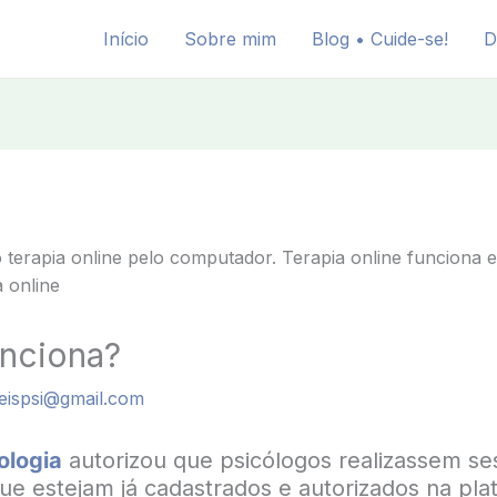
Início
Sobre mim
Blog • Cuide-se!
D
unciona?
reispsi@gmail.com
ologia
autorizou que psicólogos realizassem se
ue estejam já cadastrados e autorizados na pl