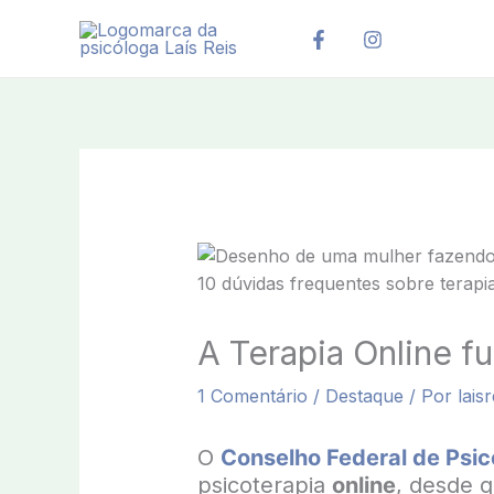
Ir
para
o
conteúdo
A Terapia Online f
1 Comentário
/
Destaque
/ Por
lais
O
Conselho Federal de Psic
psicoterapia
online
, desde q