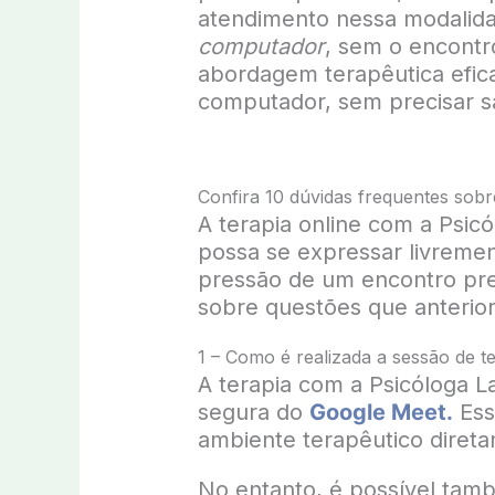
atendimento nessa modalida
computador
, sem o encontr
abordagem terapêutica efica
computador, sem precisar sa
Confira 10 dúvidas frequentes sobr
A terapia online com a Psic
possa se expressar livrement
pressão de um encontro pres
sobre questões que anterio
1 – Como é realizada a sessão de te
A terapia com a Psicóloga La
segura do
Google Meet.
Ess
ambiente terapêutico diret
No entanto, é possível tam