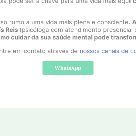
ia pode ser a chave para uma vida mais equilibr
sso rumo a uma vida mais plena e consciente.
A
ís Reis
(psicóloga com atendimento presencial e
mo cuidar da sua saúde mental pode transform
entre em contato através de
nossos canais de c
WhatsApp