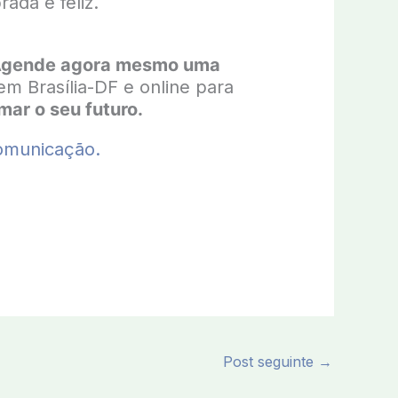
ada e feliz.
gende agora mesmo uma
m Brasília-DF e online para
ar o seu futuro.
omunicação.
Post seguinte
→