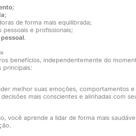
ento
;
da
;
doras de forma mais equilibrada;
pessoais e profissionais;
 pessoal
.
da
eros benefícios, independentemente do momen
 principais:
tender melhor suas emoções, comportamentos 
decisões mais conscientes e alinhadas com seu
o, você aprende a lidar de forma mais saudáv
ção.