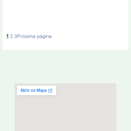
1
2
3
Próxima página