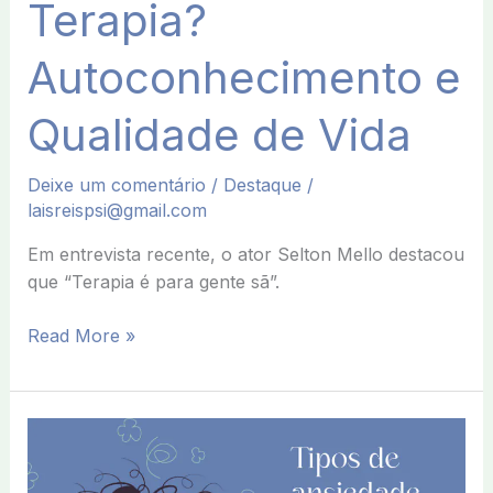
Terapia?
Autoconhecimento e
Qualidade de Vida
Deixe um comentário
/
Destaque
/
laisreispsi@gmail.com
Em entrevista recente, o ator Selton Mello destacou
que “Terapia é para gente sã”.
Read More »
Tipos
de
ansiedade