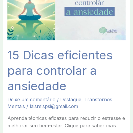
a
ansiedade
15 Dicas eficientes
para controlar a
ansiedade
Deixe um comentário
/
Destaque
,
Transtornos
Mentais
/
laisreispsi@gmail.com
Aprenda técnicas eficazes para reduzir o estresse e
melhorar seu bem-estar. Clique para saber mais.