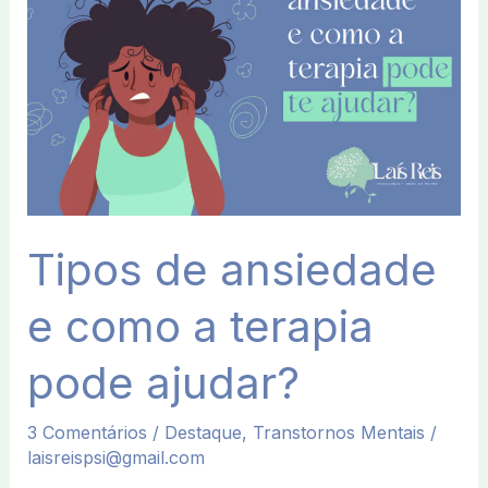
e
como
a
terapia
pode
ajudar?
Tipos de ansiedade
e como a terapia
pode ajudar?
3 Comentários
/
Destaque
,
Transtornos Mentais
/
laisreispsi@gmail.com