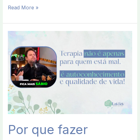
Read More »
Por
que
fazer
Terapia?
Autoconhecimento
e
Qualidade
de
Vida
Por que fazer