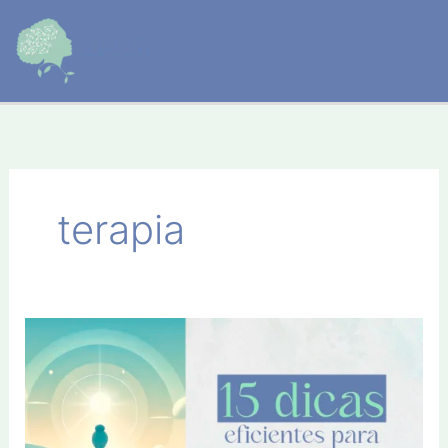
Ir
para
o
conteúdo
terapia
15
Dicas
eficientes
para
controlar